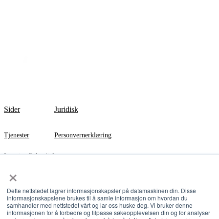
Sider
Juridisk
Tjenester
Personvernerklæring
Investor & kapital
×
Agritech
Dette nettstedet lagrer informasjonskapsler på datamaskinen din. Disse
InnoCamp
informasjonskapslene brukes til å samle informasjon om hvordan du
samhandler med nettstedet vårt og lar oss huske deg. Vi bruker denne
informasjonen for å forbedre og tilpasse søkeopplevelsen din og for analyser
Om oss