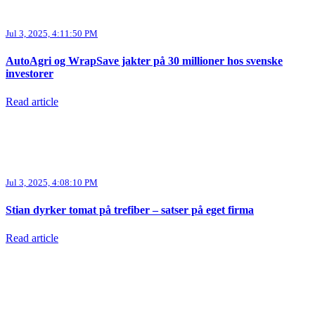
Jul 3, 2025, 4:11:50 PM
AutoAgri og WrapSave jakter på 30 millioner hos svenske
investorer
Read article
Jul 3, 2025, 4:08:10 PM
Stian dyrker tomat på trefiber – satser på eget firma
Read article