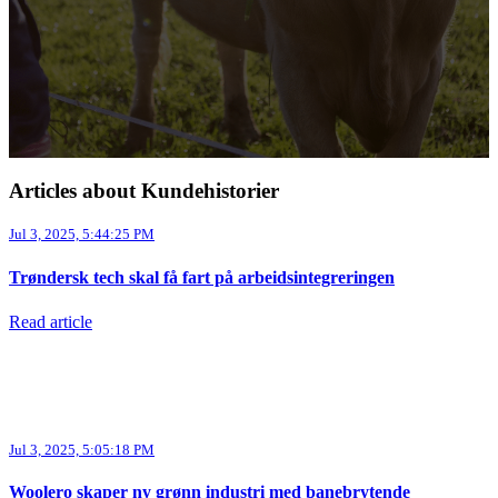
Articles about Kundehistorier
Jul 3, 2025, 5:44:25 PM
Trøndersk tech skal få fart på arbeidsintegreringen
Read article
Jul 3, 2025, 5:05:18 PM
Woolero skaper ny grønn industri med banebrytende