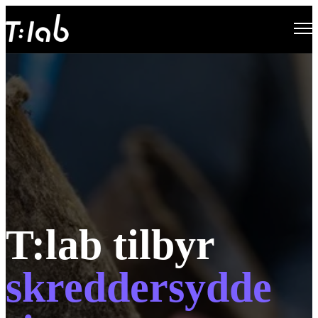
Open main navigation
T:lab tilbyr
skreddersydde