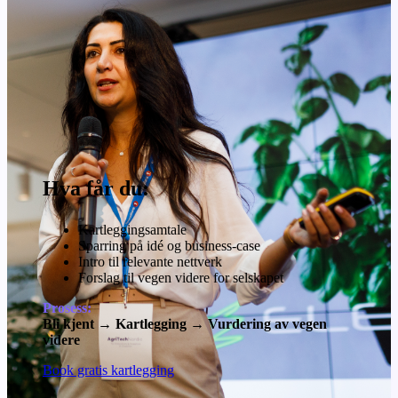
Hva får du:
Kartleggingsamtale
Sparring på idé og business-case
Intro til relevante nettverk
Forslag til vegen videre for selskapet
Prosess:
Bli kjent → Kartlegging → Vurdering av vegen
videre
Book gratis kartlegging