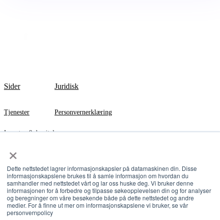
Sider
Juridisk
Tjenester
Personvernerklæring
Investor & kapital
×
Agritech
Dette nettstedet lagrer informasjonskapsler på datamaskinen din. Disse
InnoCamp
informasjonskapslene brukes til å samle informasjon om hvordan du
samhandler med nettstedet vårt og lar oss huske deg. Vi bruker denne
informasjonen for å forbedre og tilpasse søkeopplevelsen din og for analyser
Om oss
og beregninger om våre besøkende både på dette nettstedet og andre
medier. For å finne ut mer om informasjonskapslene vi bruker, se vår
personvernpolicy