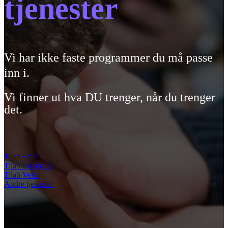
tjenester
Vi har ikke faste programmer du må passe
inn i.
Vi finner ut hva DU trenger, når du trenger
det.
T:lab Start
T:lab Inkubator
T:lab Vekst
Andre tjenester