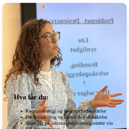
Hva får du:
Kapitalstrategi og investorforberedelse
Pitch-coaching og demo day-deltakelse
Sparring på internasjonaliseringsstøtte via
EU-programmer