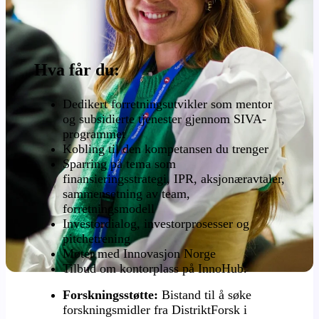
Hva får du:
Dedikert forretningsutvikler som mentor
og subsidierte tjenester gjennom SIVA-
programmet
Kobling til den kompetansen du trenger
Sparring på tema som
finansieringsstrategi, IPR, aksjonæravtaler,
sammensetning av team,
forretningsmodell
Investordialog, investorprosesser og
pitchetrening
Møter med Innovasjon Norge
T
ilbud om kontorplass på InnoHub.
Forskningsstøtte:
Bistand til å søke
forskningsmidler fra DistriktForsk i