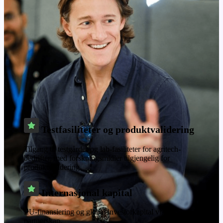
Testfasiliteter og produktvalidering
Tilgang til testgårder og lab-fasiliteter for agritech-
bedrifter, med forskningsmidler tilgjengelig for
produktvalidering.
Internasjonal kapital
EU-finansiering og global investorkapital via Inspiralia-
partnerskap.