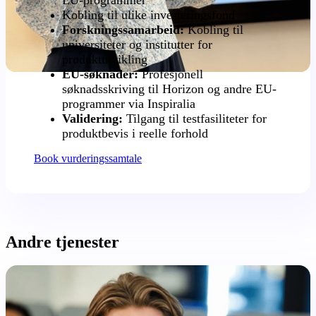
Kobling til ulike investeringsfond
Forskningssamarbeid:
Kobling til
universiteter og institutter for
produktutvikling
EU-søknader:
Profesjonell
søknadsskriving til Horizon og andre EU-
programmer via
Inspiralia
Validering:
Tilgang til testfasiliteter for
produktbevis i reelle forhold
Book vurderingssamtale
Andre tjenester