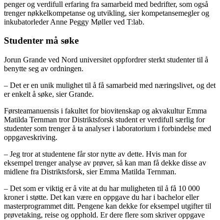
penger og verdifull erfaring fra samarbeid med bedrifter, som også
trenger nøkkelkompetanse og utvikling, sier kompetansemegler og
inkubatorleder Anne Peggy Møller ved T:lab.
Studenter må søke
Jorun Grande ved Nord universitet oppfordrer sterkt studenter til å
benytte seg av ordningen.
– Det er en unik mulighet til å få samarbeid med næringslivet, og det
er enkelt å søke, sier Grande.
Førsteamanuensis i fakultet for biovitenskap og akvakultur Emma
Matilda Ternman tror Distriktsforsk student er verdifull særlig for
studenter som trenger å ta analyser i laboratorium i forbindelse med
oppgaveskriving.
– Jeg tror at studentene får stor nytte av dette. Hvis man for
eksempel trenger analyse av prøver, så kan man få dekke disse av
midlene fra Distriktsforsk, sier Emma Matilda Ternman.
– Det som er viktig er å vite at du har muligheten til å få 10 000
kroner i støtte. Det kan være en oppgave du har i bachelor eller
masterprogrammet ditt. Pengene kan dekke for eksempel utgifter til
prøvetaking, reise og opphold. Er dere flere som skriver oppgave