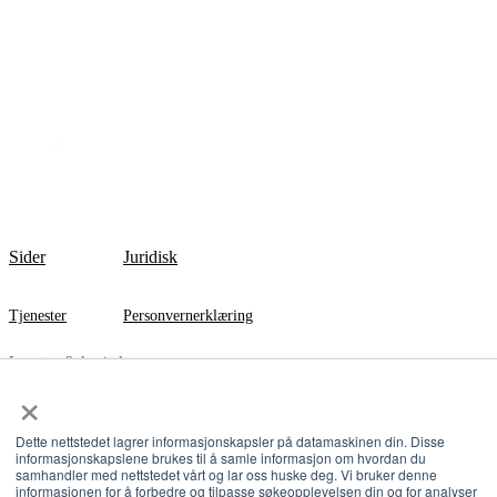
Sider
Juridisk
Tjenester
Personvernerklæring
Investor & kapital
×
Agritech
Dette nettstedet lagrer informasjonskapsler på datamaskinen din. Disse
InnoCamp
informasjonskapslene brukes til å samle informasjon om hvordan du
samhandler med nettstedet vårt og lar oss huske deg. Vi bruker denne
informasjonen for å forbedre og tilpasse søkeopplevelsen din og for analyser