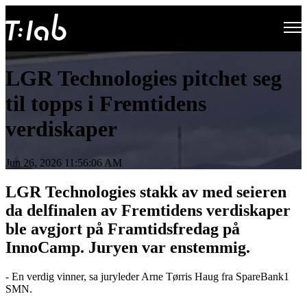
Open main navigation
LGR Technologies pitchet seg
til topps i Fremtidens
verdiskaper
Jun 26, 2026 11:56:06 AM
LGR Technologies stakk av med seieren
da delfinalen av Fremtidens verdiskaper
ble avgjort på Framtidsfredag på
InnoCamp. Juryen var enstemmig.
- En verdig vinner, sa juryleder Arne Tørris Haug fra SpareBank1
SMN.