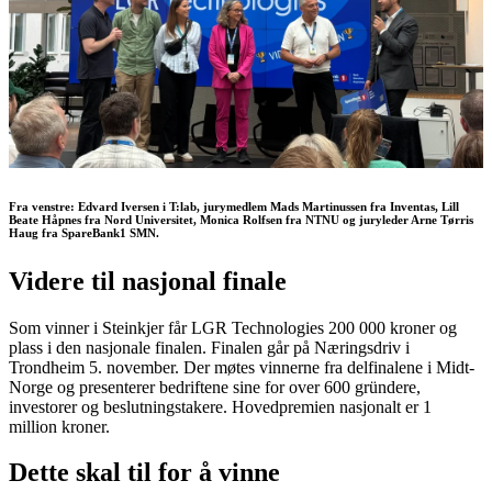
Fra venstre: Edvard Iversen i T:lab, jurymedlem Mads Martinussen fra Inventas, Lill
Beate Håpnes fra Nord Universitet, Monica Rolfsen fra NTNU og juryleder Arne Tørris
Haug fra SpareBank1 SMN.
Videre til nasjonal finale
Som vinner i Steinkjer får LGR Technologies 200 000 kroner og
plass i den nasjonale finalen. Finalen går på Næringsdriv i
Trondheim 5. november. Der møtes vinnerne fra delfinalene i Midt-
Norge og presenterer bedriftene sine for over 600 gründere,
investorer og beslutningstakere. Hovedpremien nasjonalt er 1
million kroner.
Dette skal til for å vinne