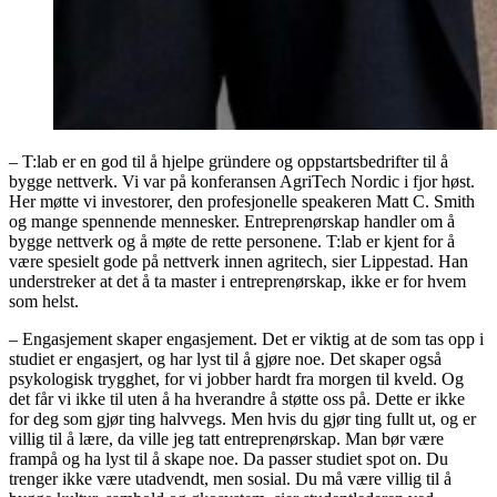
– T:lab er en god til å hjelpe gründere og oppstartsbedrifter til å
bygge nettverk. Vi var på konferansen AgriTech Nordic i fjor høst.
Her møtte vi investorer, den profesjonelle speakeren Matt C. Smith
og mange spennende mennesker. Entreprenørskap handler om å
bygge nettverk og å møte de rette personene. T:lab er kjent for å
være spesielt gode på nettverk innen agritech, sier Lippestad. Han
understreker at det å ta master i entreprenørskap, ikke er for hvem
som helst.
– Engasjement skaper engasjement. Det er viktig at de som tas opp i
studiet er engasjert, og har lyst til å gjøre noe. Det skaper også
psykologisk trygghet, for vi jobber hardt fra morgen til kveld. Og
det får vi ikke til uten å ha hverandre å støtte oss på. Dette er ikke
for deg som gjør ting halvvegs. Men hvis du gjør ting fullt ut, og er
villig til å lære, da ville jeg tatt entreprenørskap. Man bør være
frampå og ha lyst til å skape noe. Da passer studiet spot on. Du
trenger ikke være utadvendt, men sosial. Du må være villig til å