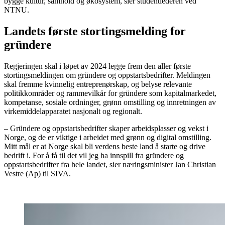
bygge kultur, samhold og økosystem, sier studentlederen ved
NTNU.
Landets første stortingsmelding for
gründere
Regjeringen skal i løpet av 2024 legge frem den aller første
stortingsmeldingen om gründere og oppstartsbedrifter. Meldingen
skal fremme kvinnelig entreprenørskap, og belyse relevante
politikkområder og rammevilkår for gründere som kapitalmarkedet,
kompetanse, sosiale ordninger, grønn omstilling og innretningen av
virkemiddelapparatet nasjonalt og regionalt.
– Gründere og oppstartsbedrifter skaper arbeidsplasser og vekst i
Norge, og de er viktige i arbeidet med grønn og digital omstilling.
Mitt mål er at Norge skal bli verdens beste land å starte og drive
bedrift i. For å få til det vil jeg ha innspill fra gründere og
oppstartsbedrifter fra hele landet, sier næringsminister Jan Christian
Vestre (Ap) til SIVA.