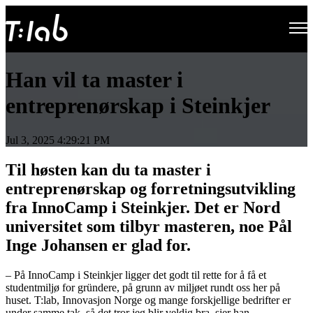
Open main navigation
Han vil ta master i
entreprenørskap i Steinkjer
Jul 3, 2025 4:29:21 PM
Til høsten kan du ta master i
entreprenørskap og forretningsutvikling
fra InnoCamp i Steinkjer. Det er Nord
universitet som tilbyr masteren, noe Pål
Inge Johansen er glad for.
– På InnoCamp i Steinkjer ligger det godt til rette for å få et
studentmiljø for gründere, på grunn av miljøet rundt oss her på
huset. T:lab, Innovasjon Norge og mange forskjellige bedrifter er
under samme tak, så det tror jeg blir veldig bra, sier han.