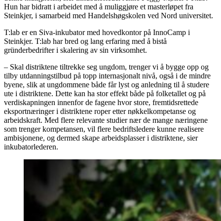
Hun har bidratt i arbeidet med å muliggjøre et masterløpet fra
Steinkjer, i samarbeid med Handelshøgskolen ved Nord universitet.
T:lab er en Siva-inkubator med hovedkontor på InnoCamp i
Steinkjer. T:lab har bred og lang erfaring med å bistå
gründerbedrifter i skalering av sin virksomhet.
– Skal distriktene tiltrekke seg ungdom, trenger vi å bygge opp og
tilby utdanningstilbud på topp internasjonalt nivå, også i de mindre
byene, slik at ungdommene både får lyst og anledning til å studere
ute i distriktene. Dette kan ha stor effekt både på folketallet og på
verdiskapningen innenfor de fagene hvor store, fremtidsrettede
eksportnæringer i distriktene roper etter nøkkelkompetanse og
arbeidskraft. Med flere relevante studier nær de mange næringene
som trenger kompetansen, vil flere bedriftsledere kunne realisere
ambisjonene, og dermed skape arbeidsplasser i distriktene, sier
inkubatorlederen.