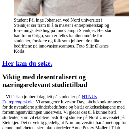
Student Pål Inge Johansen ved Nord universitet i
Steinkjer ser fram til å ta master i entreprenørskap og
forretningsutvikling på InnoCamp i Steinkjer. Her står
han foran Origo, som er felles kantineområde for
studenter, forskere og folk som jobber i de ulike
bedriftene på innovasjonscampus. Foto Silje Øksnes
Kolås.
Her kan du søke.
Viktig med desentralisert og
næringsrelevant studietilbud
– Vi i T:lab jobber i dag tett på studenter på
NTNUs
Entreprenørskole
. Vi arrangerer Investor Day, pitchekonkurranser
for de nyetablerte gründerbedriftene og bistår enkeltselskapene med
forretningsutviklingen underveis. Vi gleder oss til å kunne bistå
studenter, som vil etablere bedrift og studere på Nord Universitet på
Steinkjer. Det er veldig gledelig at Nord universitet har åpnet opp for
denne muligheten, sier inkubatorleder Anne Peggy Møller i T:lab.