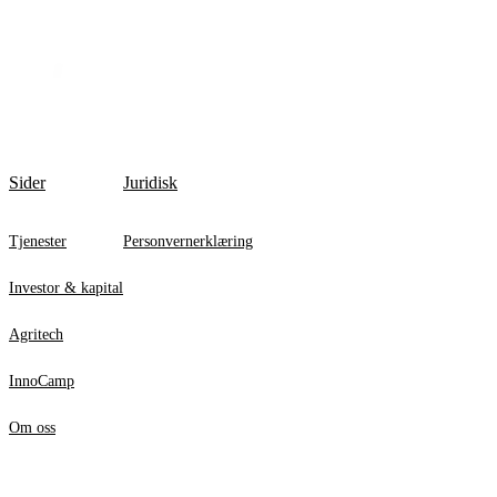
Sider
Juridisk
Tjenester
Personvernerklæring
Investor & kapital
Agritech
InnoCamp
Om oss