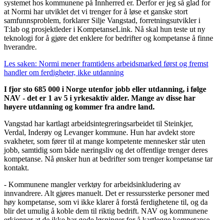
systemet hos kommunene på Innherred er. Derfor er jeg så glad for
at Normi har utviklet det vi trenger for å løse et ganske stort
samfunnsproblem, forklarer Silje Vangstad, forretningsutvikler i
T:lab og prosjektleder i KompetanseLink. Nå skal hun teste ut ny
teknologi for å gjøre det enklere for bedrifter og kompetanse å finne
hverandre.
Les saken: Normi mener framtidens arbeidsmarked først og fremst
handler om ferdigheter, ikke utdanning
I fjor sto 685 000 i Norge utenfor jobb eller utdanning, i følge
NAV - det er 1 av 5 i yrkesaktiv alder. Mange av disse har
høyere utdanning og kommer fra andre land.
Vangstad har kartlagt arbeidsintegreringsarbeidet til Steinkjer,
Verdal, Inderøy og Levanger kommune. Hun har avdekt store
svakheter, som fører til at mange kompetente mennesker står uten
jobb, samtidig som både næringsliv og det offentlige trenger deres
kompetanse. Nå ønsker hun at bedrifter som trenger kompetanse tar
kontakt.
- Kommunene mangler verktøy for arbeidsinkludering av
innvandrere. Alt gjøres manuelt. Det er ressurssterke personer med
høy kompetanse, som vi ikke klarer å forstå ferdighetene til, og da
blir det umulig å koble dem til riktig bedrift. NAV og kommunene
erkjenner at de ikke har gode løsninger for å kartlegge kompetanse