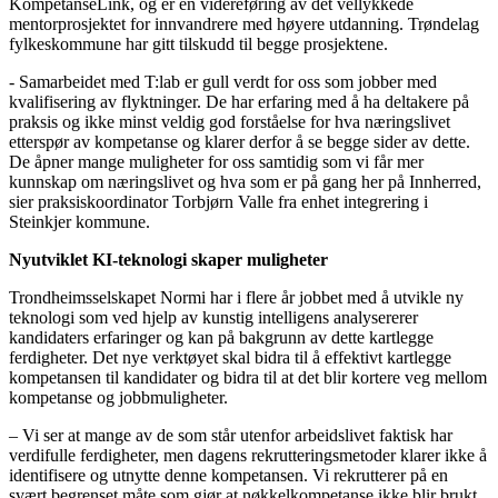
KompetanseLink, og er en videreføring av det vellykkede
mentorprosjektet for innvandrere med høyere utdanning. Trøndelag
fylkeskommune har gitt tilskudd til begge prosjektene.
-
Samarbeidet med T:lab er gull verdt for oss som jobber med
kvalifisering av flyktninger. De har erfaring med å ha deltakere på
praksis og ikke minst veldig god forståelse for hva næringslivet
etterspør av kompetanse og klarer derfor å se begge sider av dette.
De åpner mange muligheter for oss samtidig som vi får mer
kunnskap om næringslivet og hva som er på gang her på Innherred,
sier praksiskoordinator Torbjørn Valle fra enhet integrering i
Steinkjer kommune.
Nyutviklet KI-teknologi skaper muligheter
Trondheimsselskapet Normi har i flere år jobbet med å utvikle ny
teknologi som ved hjelp av kunstig intelligens analysererer
kandidaters erfaringer og kan på bakgrunn av dette kartlegge
ferdigheter. Det nye verktøyet skal bidra til å effektivt kartlegge
kompetansen til kandidater og bidra til at det blir kortere veg mellom
kompetanse og jobbmuligheter.
– Vi ser at mange av de som står utenfor arbeidslivet faktisk har
verdifulle ferdigheter, men dagens rekrutteringsmetoder klarer ikke å
identifisere og utnytte denne kompetansen. Vi rekrutterer på en
svært begrenset måte som gjør at nøkkelkompetanse ikke blir brukt