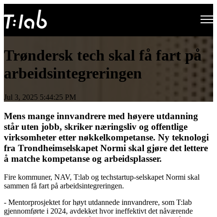
Open main navigation
Trøndersk tech skal få fart på
arbeidsintegreringen
Jul 3, 2025 5:44:25 PM
Mens mange innvandrere med høyere utdanning
står uten jobb, skriker næringsliv og offentlige
virksomheter etter nøkkelkompetanse. Ny teknologi
fra Trondheimselskapet Normi skal gjøre det lettere
å matche kompetanse og arbeidsplasser.
Fire kommuner, NAV, T:lab og
techstartup-selskapet Normi skal
sammen få fart på arbeidsintegreringen.
- Mentorprosjektet for høyt utdannede innvandrere, som T:lab
gjennomførte i 2024, avdekket hvor ineffektivt det nåværende