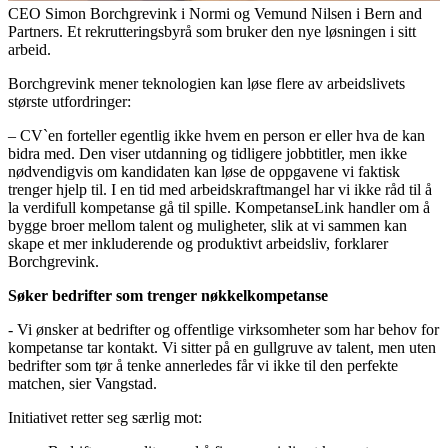
CEO Simon Borchgrevink i Normi og Vemund Nilsen i Bern and
Partners. Et rekrutteringsbyrå som bruker den nye løsningen i sitt
arbeid.
Borchgrevink mener teknologien kan løse flere av arbeidslivets
største utfordringer:
– CV`en forteller egentlig ikke hvem en person er eller hva de kan
bidra med. Den viser utdanning og tidligere jobbtitler, men ikke
nødvendigvis om kandidaten kan løse de oppgavene vi faktisk
trenger hjelp til.
I en tid med arbeidskraftmangel har vi ikke råd til å
la verdifull kompetanse gå til spille. KompetanseLink handler om å
bygge broer mellom talent og muligheter, slik at vi sammen kan
skape et mer inkluderende og produktivt arbeidsliv, forklarer
Borchgrevink.
Søker bedrifter som trenger nøkkelkompetanse
- Vi ønsker at bedrifter og offentlige virksomheter som har behov for
kompetanse tar kontakt. Vi sitter på en gullgruve av talent, men uten
bedrifter som tør å tenke annerledes får vi ikke til den perfekte
matchen, sier Vangstad.
Initiativet retter seg særlig mot: