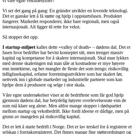
vi våre egne vekstbedrifter?
Vi ser det gang på gang: En gründer utvikler en lovende teknologi.
Det er ganske lett å få støtte og hjelp i oppstartsfasen. Produktet
fungerer. Markedet responderer, ikke bare regionalt, men også
internasjonalt. Alt ligger til rette for vekst.
Så stopper det opp.
I startup-miljøet
kalles dette «valley of death» – dødens dal. Det er
fasen hvor bedrifter har bevist konseptet sitt, men trenger massiv
kapital og kompetanse for å skalere internasjonalt. Skal man lykkes
med denne skaleringen må man tåle at kostnadene er mye høyere
enn inntektene, og her mangler de fleste det som trengs: risikovillig
tidligfasekapital, erfarne forretningsutviklere som har skalert før,
nettverk inn i globale markeder og industrielle partnere som kan
hjelpe dem å produsere og selge i stor skala.
Våre egne undersøkelser viser at de bedriftene som får god hjelp
gjennom dødens dal, har betydelig høyere overlevelsesrate enn de
som må klare seg alene. Men altfor mange stopper i dødspartiet
mellom startup og vekstbedrift. Ikke fordi ideene er dårlige, men på
grunn av mangelen på risikovillig kapital.
Det er lett å starte bedrift i Norge. Det er lav terskel for å registrere et
selskap i foretaksregisteret. Det finnes mange fine støtteordninger og