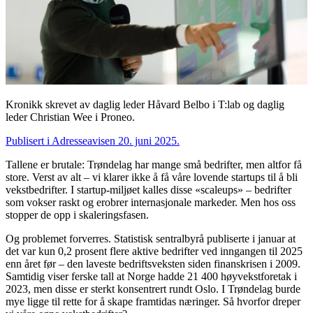
Kronikk skrevet av daglig leder Håvard Belbo i T:lab og daglig
leder Christian Wee i Proneo.
Publisert i Adresseavisen 20. juni 2025.
Tallene er brutale: Trøndelag har mange små bedrifter, men altfor få
store. Verst av alt – vi klarer ikke å få våre lovende startups til å bli
vekstbedrifter. I startup-miljøet kalles disse «scaleups» – bedrifter
som vokser raskt og erobrer internasjonale markeder. Men hos oss
stopper de opp i skaleringsfasen.
Og problemet forverres. Statistisk sentralbyrå publiserte i januar at
det var kun 0,2 prosent flere aktive bedrifter ved inngangen til 2025
enn året før – den laveste bedriftsveksten siden finanskrisen i 2009.
Samtidig viser ferske tall at Norge hadde 21 400 høyvekstforetak i
2023, men disse er sterkt konsentrert rundt Oslo. I Trøndelag burde
mye ligge til rette for å skape framtidas næringer. Så hvorfor dreper