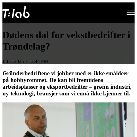
Open main navigation
Dødens dal for vekstbedrifter i
Trøndelag?
Jul 3, 2025 7:12:44 PM
Gründerbedriftene vi jobber med er ikke småideer
på hobbyrommet. De kan bli fremtidens
arbeidsplasser og eksportbedrifter – grønn industri,
ny teknologi, bransjer som vi ennå ikke kjenner til.