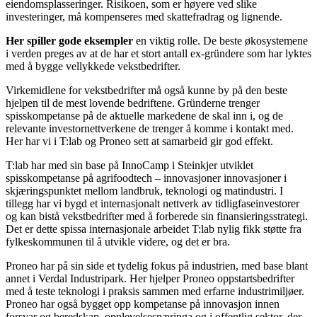
eiendomsplasseringer. Risikoen, som er høyere ved slike
investeringer, må kompenseres med skattefradrag og lignende.
Her spiller gode eksempler
en viktig rolle. De beste økosystemene
i verden preges av at de har et stort antall ex-gründere som har lyktes
med å bygge vellykkede vekstbedrifter.
Virkemidlene for vekstbedrifter må også kunne by på den beste
hjelpen til de mest lovende bedriftene. Gründerne trenger
spisskompetanse på de aktuelle markedene de skal inn i, og de
relevante investornettverkene de trenger å komme i kontakt med.
Her har vi i T:lab og Proneo sett at samarbeid gir god effekt.
T:lab har med sin base på InnoCamp i Steinkjer utviklet
spisskompetanse på agrifoodtech – innovasjoner innovasjoner i
skjæringspunktet mellom landbruk, teknologi og matindustri. I
tillegg har vi bygd et internasjonalt nettverk av tidligfaseinvestorer
og kan bistå vekstbedrifter med å forberede sin finansieringsstrategi.
Det er dette spissa internasjonale arbeidet T:lab nylig fikk støtte fra
fylkeskommunen til å utvikle videre, og det er bra.
Proneo har på sin side et tydelig fokus på industrien, med base blant
annet i Verdal Industripark. Her hjelper Proneo oppstartsbedrifter
med å teste teknologi i praksis sammen med erfarne industrimiljøer.
Proneo har også bygget opp kompetanse på innovasjon innen
forsvar og beredskap, opplevelsesnæringa og i offentlig sektor, der